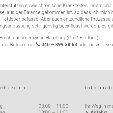
terstützen sowie chronische Krankheiten lindern und s
hsel aus der Balance gekommen ist, so dass ich mich 
 Fettleber befasse.
Aber auch entzündliche Prozesse
anpassung sehr günstig beeinflusst werden. Es gibt h
e Ernährungsmedizin in Hamburg (Groß-Flottbek).
ter der Rufnummer
040 – 899 38 63
oder nutzen Sie 
chzeiten
Informat
g
08:00 – 11:00
Ihr Weg in me
tag
08:00 – 11:00
Anfahrt